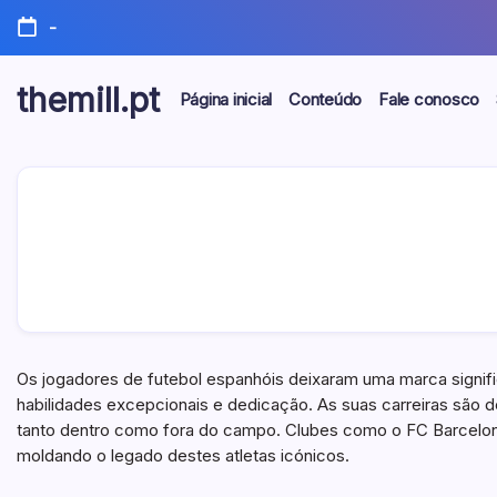
Skip
-
to
content
themill.pt
Página inicial
Conteúdo
Fale conosco
Os jogadores de futebol espanhóis deixaram uma marca signif
habilidades excepcionais e dedicação. As suas carreiras são d
tanto dentro como fora do campo. Clubes como o FC Barcelon
moldando o legado destes atletas icónicos.